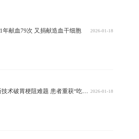
1年献血79次 又捐献造血干细胞
2026-01-18
绕开肿瘤建“天桥”：消化内科新技术破胃梗阻难题 患者重获“吃喝”幸福
2026-01-18