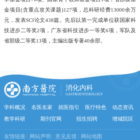
金项目(含重点攻关课题)127项，总科研经费13000余万
元，发表SCI论文438篇。先后以第一完成单位获国家科
技进步二等奖2项，广东省科技进步一等奖6项，军队及
省部级二等奖13项，主编出版专著40余部。
消化内科
GASTROENTEROLOGY
学科概况
名医名家
就医指引
医疗特色
动态资讯
教学科研
期刊官网
招生招聘
增城院区
友情链接
网站声明
意见反馈
网站地图